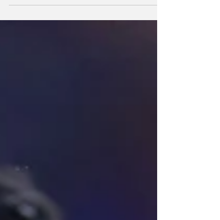
Almada empató antes del descanso y Zaleta
definió al 53’ para vencer 2-1 a Santos