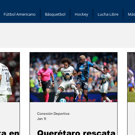
Fútbol Americano
Básquetbol
Hockey
Lucha Libre
Más
Conexión Deportiva
Jan 11
a en
Querétaro rescata