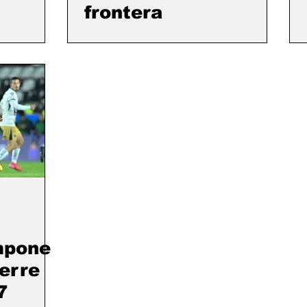
frontera
mpone
erre
7