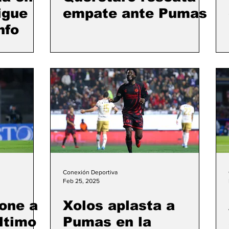
igue
empate ante Pumas
nfo
Conexión Deportiva
Feb 25, 2025
one a
Xolos aplasta a
ltimo
Pumas en la