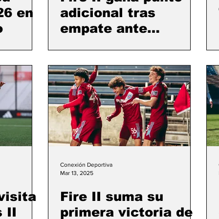
26 en
adicional tras
o
empate ante
Carolina Core FC
Conexión Deportiva
Mar 13, 2025
visita
Fire II suma su
 II
primera victoria de