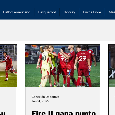
Fútbol Americano
Básquetbol
Hockey
Lucha Libre
Más
Conexión Deportiva
Jun 14, 2025
su
Fire II gana punto