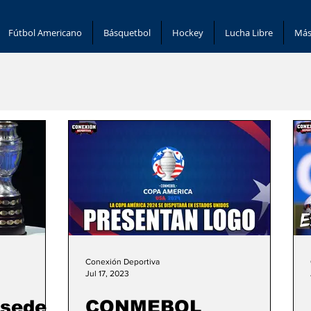
Fútbol Americano
Básquetbol
Hockey
Lucha Libre
Más
Conexión Deportiva
Jul 17, 2023
 sede
CONMEBOL